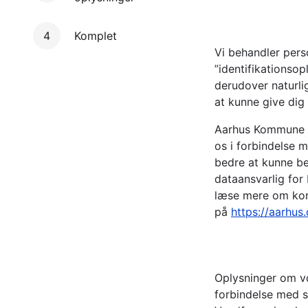
4
Komplet
Vi behandler pers
”identifikationso
derudover naturli
at kunne give dig
Aarhus Kommune re
os i forbindelse 
bedre at kunne b
dataansvarlig for
læse mere om kom
på
https://aarhus
Oplysninger om vo
forbindelse med s