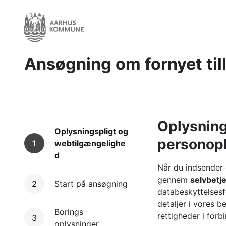
Gå
til
hovedindhold
Ansøgning om fornyet til
Oplysning
Oplysningspligt og
personop
1
webtilgængelighe
d
Når du indsender
gennem
selvbet
2
Start på ansøgning
databeskyttelses
detaljer i vores 
Borings
rettigheder i for
3
oplysninger