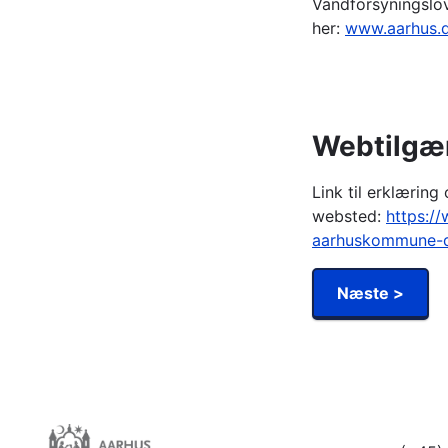
Vandforsyningslo
her:
www.aarhus.d
Webtilgæ
Link til erklærin
websted:
https:/
aarhuskommune-