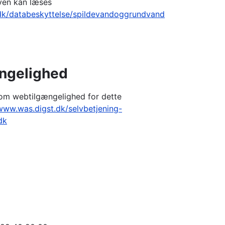
ven kan læses
k/databeskyttelse/spildevandoggrundvand
ngelighed
g om webtilgængelighed for dette
/www.was.digst.dk/selvbetjening-
dk