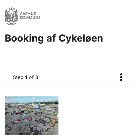
Gå
til
hovedindhold
Booking af Cykeløen
Step
1
of 3