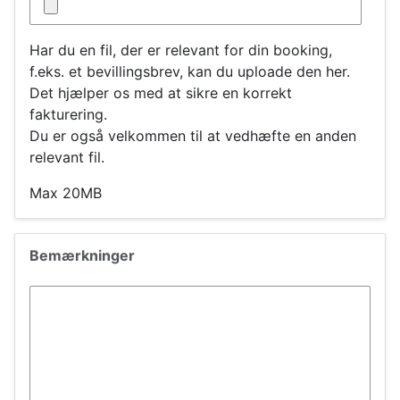
Har du en fil, der er relevant for din booking,
f.eks. et bevillingsbrev, kan du uploade den her.
Det hjælper os med at sikre en korrekt
fakturering.
Du er også velkommen til at vedhæfte en anden
relevant fil.
Max 20MB
Kun
én
fil.
Bemærkninger
20
MB
Bemærkninger
grænse.
Tilladte
typer:
txt,
rtf,
pdf,
doc,